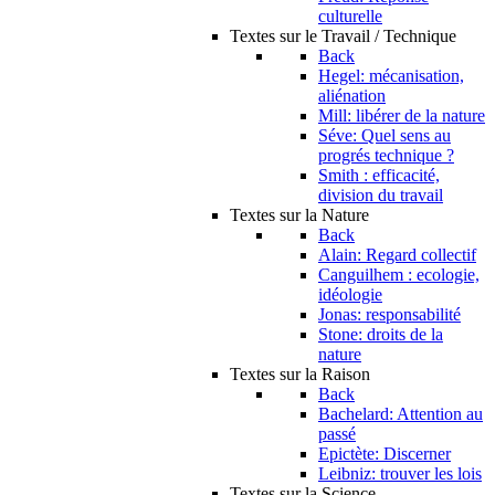
culturelle
Textes sur le Travail / Technique
Back
Hegel: mécanisation,
aliénation
Mill: libérer de la nature
Séve: Quel sens au
progrés technique ?
Smith : efficacité,
division du travail
Textes sur la Nature
Back
Alain: Regard collectif
Canguilhem : ecologie,
idéologie
Jonas: responsabilité
Stone: droits de la
nature
Textes sur la Raison
Back
Bachelard: Attention au
passé
Epictète: Discerner
Leibniz: trouver les lois
Textes sur la Science