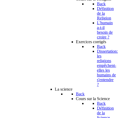
Back
Définition
de la
Religion
L'humain
a-t-il
besoin de
croire ?
Exercices corrigés
Back
Dissertation:
les
religions
empêchent-
elles les
humains de
s'entendre
?
La science
Back
Cours sur la Science
Back
Définition
de la
Science