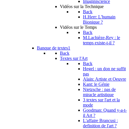
Imaginiscience
Vidéos sur la Technique
Back
H.Herr: L'humain
Bionique ?
Vidéos sur le Temps
Back
M.Lachièze-Rey : le
temps existe-t-il ?
Banque de textes1
Back
Textes sur l'Art
Back
Hegel : un don ne suffit
pas
Alain: Artiste et Oeuvre
Kant: le Génie
Nietzsche : pas de
miracle artistique
3 textes sur l'art et la
mode
Goodman: Quand y-a-t-
il Art ?
L'affaire Brancusi :
definition de l'art ?