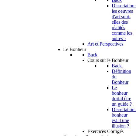
Back
Dissertation:
les oeuvres
d'art sont-
elles des
réalités
comme les
autres ?
Art et Perspectives
Le Bonheur
Back
Cours sur le Bonheur
Back
Définition
du
Bonheur
Le
bonheur
doit-il être
un guide ?
Dissertation:
bonheur
est-il une
illusion ?
Exercices Corrigés