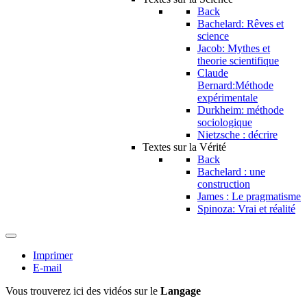
Back
Bachelard: Rêves et
science
Jacob: Mythes et
theorie scientifique
Claude
Bernard:Méthode
expérimentale
Durkheim: méthode
sociologique
Nietzsche : décrire
Textes sur la Vérité
Back
Bachelard : une
construction
James : Le pragmatisme
Spinoza: Vrai et réalité
Imprimer
E-mail
Vous trouverez ici des vidéos sur le
Langage