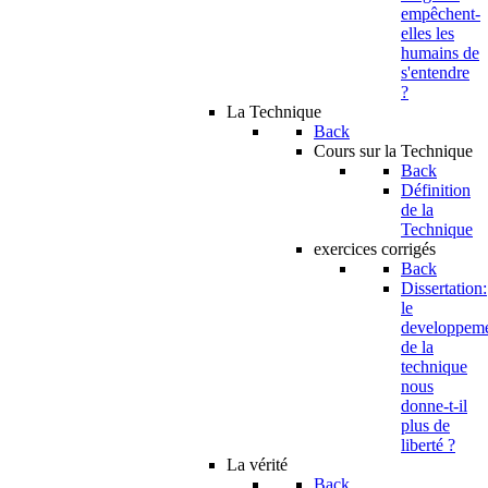
empêchent-
elles les
humains de
s'entendre
?
La Technique
Back
Cours sur la Technique
Back
Définition
de la
Technique
exercices corrigés
Back
Dissertation:
le
developpem
de la
technique
nous
donne-t-il
plus de
liberté ?
La vérité
Back