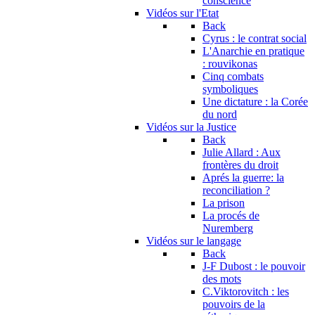
conscience
Vidéos sur l'Etat
Back
Cyrus : le contrat social
L'Anarchie en pratique
: rouvikonas
Cinq combats
symboliques
Une dictature : la Corée
du nord
Vidéos sur la Justice
Back
Julie Allard : Aux
frontères du droit
Aprés la guerre: la
reconciliation ?
La prison
La procés de
Nuremberg
Vidéos sur le langage
Back
J-F Dubost : le pouvoir
des mots
C.Viktorovitch : les
pouvoirs de la