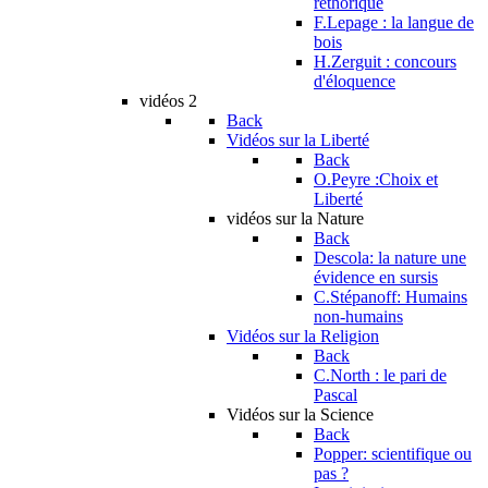
réthorique
F.Lepage : la langue de
bois
H.Zerguit : concours
d'éloquence
vidéos 2
Back
Vidéos sur la Liberté
Back
O.Peyre :Choix et
Liberté
vidéos sur la Nature
Back
Descola: la nature une
évidence en sursis
C.Stépanoff: Humains
non-humains
Vidéos sur la Religion
Back
C.North : le pari de
Pascal
Vidéos sur la Science
Back
Popper: scientifique ou
pas ?