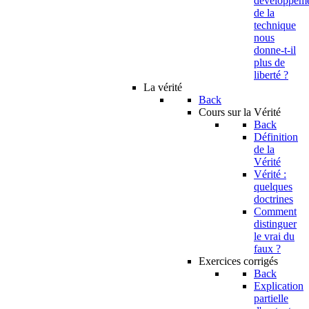
developpem
de la
technique
nous
donne-t-il
plus de
liberté ?
La vérité
Back
Cours sur la Vérité
Back
Définition
de la
Vérité
Vérité :
quelques
doctrines
Comment
distinguer
le vrai du
faux ?
Exercices corrigés
Back
Explication
partielle