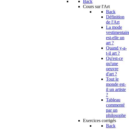
Back
Cours sur l'Art
Back
Définition
de l'Art
La mode
vestimentair
est-elle un
art ?
Quand y-a-
t-il art ?
Qu'est-ce
qu'une
oeuvre
d'art ?
Tout le
monde est-
il un artiste
?
Tableau
commenté
par un
philosophe
Exercices corrigés
Back