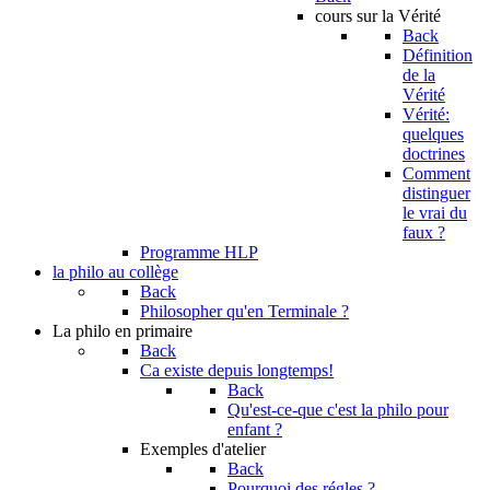
cours sur la Vérité
Back
Définition
de la
Vérité
Vérité:
quelques
doctrines
Comment
distinguer
le vrai du
faux ?
Programme HLP
la philo au collège
Back
Philosopher qu'en Terminale ?
La philo en primaire
Back
Ca existe depuis longtemps!
Back
Qu'est-ce-que c'est la philo pour
enfant ?
Exemples d'atelier
Back
Pourquoi des régles ?