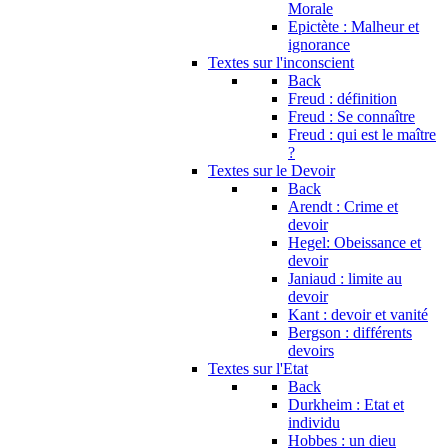
Morale
Epictète : Malheur et
ignorance
Textes sur l'inconscient
Back
Freud : définition
Freud : Se connaître
Freud : qui est le maître
?
Textes sur le Devoir
Back
Arendt : Crime et
devoir
Hegel: Obeissance et
devoir
Janiaud : limite au
devoir
Kant : devoir et vanité
Bergson : différents
devoirs
Textes sur l'Etat
Back
Durkheim : Etat et
individu
Hobbes : un dieu