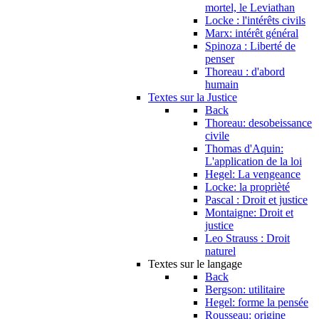
mortel, le Leviathan
Locke : l'intérêts civils
Marx: intérêt général
Spinoza : Liberté de
penser
Thoreau : d'abord
humain
Textes sur la Justice
Back
Thoreau: desobeissance
civile
Thomas d'Aquin:
L'application de la loi
Hegel: La vengeance
Locke: la proprièté
Pascal : Droit et justice
Montaigne: Droit et
justice
Leo Strauss : Droit
naturel
Textes sur le langage
Back
Bergson: utilitaire
Hegel: forme la pensée
Rousseau: origine