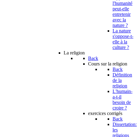
l'humanité
peut-elle
entretenir
avec la
nature ?
La nature
s'oppose-t-
elle à la
culture ?
La religion
Back
Cours sur la religion
Back
Définition
de la
religion
L'humain-
a-t-il
besoin de
croire ?
exercices corrigés
Back
Dissertation:
les
religions