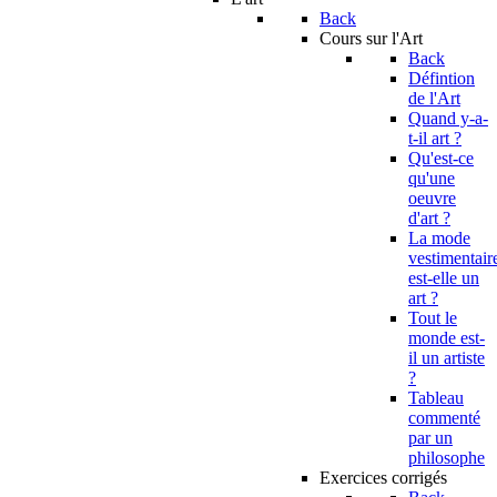
Back
Cours sur l'Art
Back
Défintion
de l'Art
Quand y-a-
t-il art ?
Qu'est-ce
qu'une
oeuvre
d'art ?
La mode
vestimentair
est-elle un
art ?
Tout le
monde est-
il un artiste
?
Tableau
commenté
par un
philosophe
Exercices corrigés