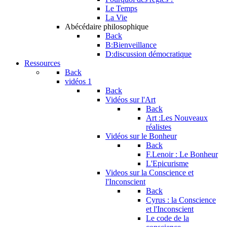
Le Temps
La Vie
Abécédaire philosophique
Back
B:Bienveillance
D:discussion démocratique
Ressources
Back
vidéos 1
Back
Vidéos sur l'Art
Back
Art :Les Nouveaux
réalistes
Vidéos sur le Bonheur
Back
F.Lenoir : Le Bonheur
L'Epicurisme
Videos sur la Conscience et
l'Inconscient
Back
Cyrus : la Conscience
et l'Inconscient
Le code de la