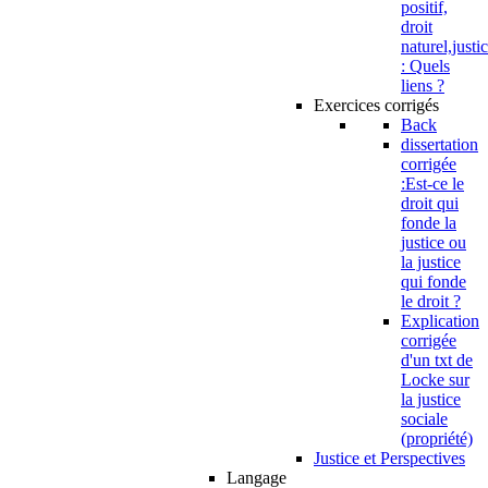
positif,
droit
naturel,justi
: Quels
liens ?
Exercices corrigés
Back
dissertation
corrigée
:Est-ce le
droit qui
fonde la
justice ou
la justice
qui fonde
le droit ?
Explication
corrigée
d'un txt de
Locke sur
la justice
sociale
(propriété)
Justice et Perspectives
Langage