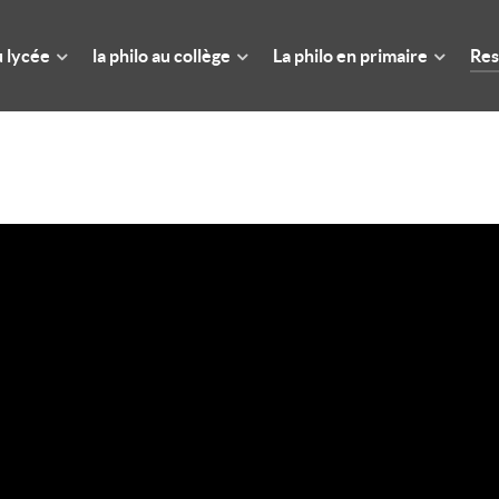
u lycée
la philo au collège
La philo en primaire
Res