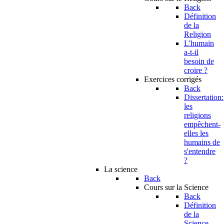
Back
Définition
de la
Religion
L'humain
a-t-il
besoin de
croire ?
Exercices corrigés
Back
Dissertation:
les
religions
empêchent-
elles les
humains de
s'entendre
?
La science
Back
Cours sur la Science
Back
Définition
de la
Science