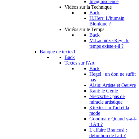
Imaginiscience
Vidéos sur la Technique
Back
H.Herr: L'humain
Bionique ?
Vidéos sur le Temps
Back
M.Lachièze-Rey : le
temps existe-t-il ?
Banque de textes1
Back
Textes sur l'Art
Back
Hegel : un don ne suffit
pas
Alain: Artiste et Oeuvre
Kant: le Génie
Nietzsche : pas de
miracle artistique
3 textes sur l'art et la
mode
Goodman: Quand y-a-t-
il Art ?
L'affaire Brancusi :
definition de l'art ?