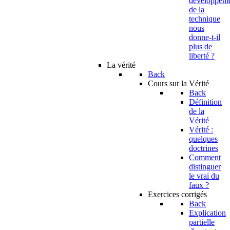
developpem
de la
technique
nous
donne-t-il
plus de
liberté ?
La vérité
Back
Cours sur la Vérité
Back
Définition
de la
Vérité
Vérité :
quelques
doctrines
Comment
distinguer
le vrai du
faux ?
Exercices corrigés
Back
Explication
partielle