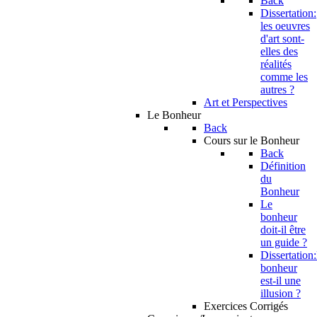
Back
Dissertation:
les oeuvres
d'art sont-
elles des
réalités
comme les
autres ?
Art et Perspectives
Le Bonheur
Back
Cours sur le Bonheur
Back
Définition
du
Bonheur
Le
bonheur
doit-il être
un guide ?
Dissertation:
bonheur
est-il une
illusion ?
Exercices Corrigés