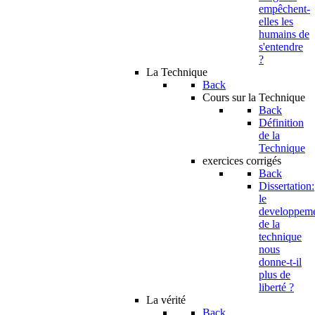
empêchent-
elles les
humains de
s'entendre
?
La Technique
Back
Cours sur la Technique
Back
Définition
de la
Technique
exercices corrigés
Back
Dissertation:
le
developpem
de la
technique
nous
donne-t-il
plus de
liberté ?
La vérité
Back