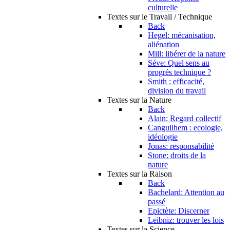
culturelle
Textes sur le Travail / Technique
Back
Hegel: mécanisation,
aliénation
Mill: libérer de la nature
Séve: Quel sens au
progrés technique ?
Smith : efficacité,
division du travail
Textes sur la Nature
Back
Alain: Regard collectif
Canguilhem : ecologie,
idéologie
Jonas: responsabilité
Stone: droits de la
nature
Textes sur la Raison
Back
Bachelard: Attention au
passé
Epictète: Discerner
Leibniz: trouver les lois
Textes sur la Science