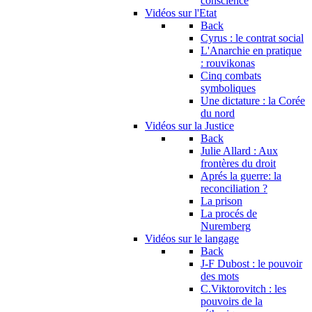
conscience
Vidéos sur l'Etat
Back
Cyrus : le contrat social
L'Anarchie en pratique
: rouvikonas
Cinq combats
symboliques
Une dictature : la Corée
du nord
Vidéos sur la Justice
Back
Julie Allard : Aux
frontères du droit
Aprés la guerre: la
reconciliation ?
La prison
La procés de
Nuremberg
Vidéos sur le langage
Back
J-F Dubost : le pouvoir
des mots
C.Viktorovitch : les
pouvoirs de la