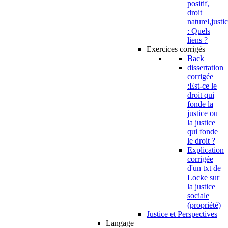
positif,
droit
naturel,justi
: Quels
liens ?
Exercices corrigés
Back
dissertation
corrigée
:Est-ce le
droit qui
fonde la
justice ou
la justice
qui fonde
le droit ?
Explication
corrigée
d'un txt de
Locke sur
la justice
sociale
(propriété)
Justice et Perspectives
Langage