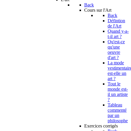
Back
Cours sur l'Art
Back
Défintion
de l'Art
Quand y-a-
t-il art ?
Qu'est-ce
qu'une
oeuvre
d'art ?
La mode
vestimentair
est-elle un
art ?
Tout le
monde est-
il un artiste
?
Tableau
commenté
par un
philosophe
Exercices corrigés