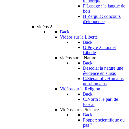
réthorique
F.Lepage : la langue de
bois
H.Zerguit : concours
d'éloquence
vidéos 2
Back
Vidéos sur la Liberté
Back
O.Peyre :Choix et
Liberté
vidéos sur la Nature
Back
Descola: la nature une
évidence en sursis
C.Stépanoff: Humains
non-humains
Vidéos sur la Religion
Back
C.North : le pari de
Pascal
Vidéos sur la Science
Back
Popper: scientifique ou
pas ?