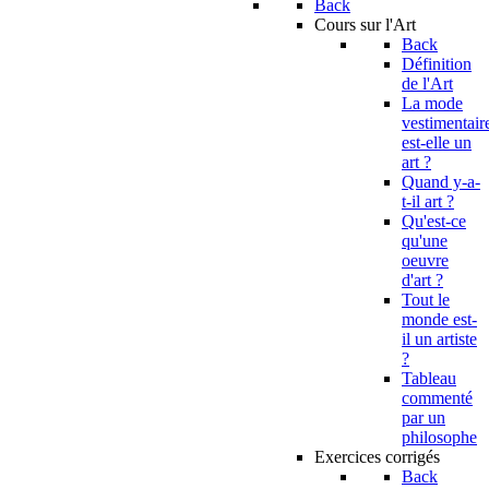
Back
Cours sur l'Art
Back
Définition
de l'Art
La mode
vestimentair
est-elle un
art ?
Quand y-a-
t-il art ?
Qu'est-ce
qu'une
oeuvre
d'art ?
Tout le
monde est-
il un artiste
?
Tableau
commenté
par un
philosophe
Exercices corrigés
Back