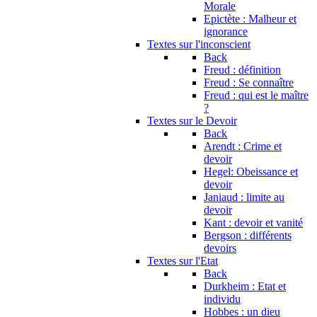
Morale
Epictète : Malheur et
ignorance
Textes sur l'inconscient
Back
Freud : définition
Freud : Se connaître
Freud : qui est le maître
?
Textes sur le Devoir
Back
Arendt : Crime et
devoir
Hegel: Obeissance et
devoir
Janiaud : limite au
devoir
Kant : devoir et vanité
Bergson : différents
devoirs
Textes sur l'Etat
Back
Durkheim : Etat et
individu
Hobbes : un dieu