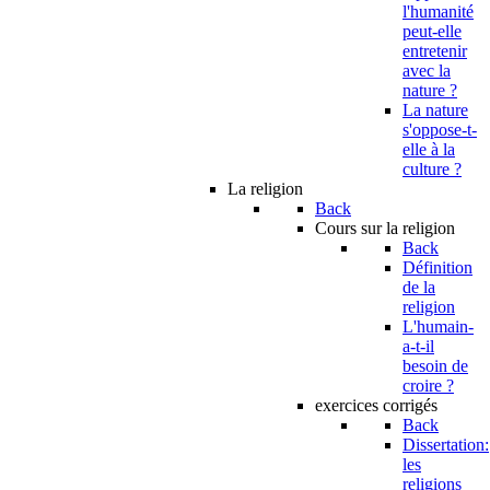
l'humanité
peut-elle
entretenir
avec la
nature ?
La nature
s'oppose-t-
elle à la
culture ?
La religion
Back
Cours sur la religion
Back
Définition
de la
religion
L'humain-
a-t-il
besoin de
croire ?
exercices corrigés
Back
Dissertation:
les
religions