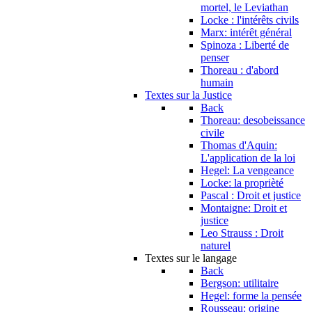
mortel, le Leviathan
Locke : l'intérêts civils
Marx: intérêt général
Spinoza : Liberté de
penser
Thoreau : d'abord
humain
Textes sur la Justice
Back
Thoreau: desobeissance
civile
Thomas d'Aquin:
L'application de la loi
Hegel: La vengeance
Locke: la proprièté
Pascal : Droit et justice
Montaigne: Droit et
justice
Leo Strauss : Droit
naturel
Textes sur le langage
Back
Bergson: utilitaire
Hegel: forme la pensée
Rousseau: origine