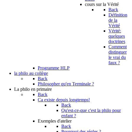
cours sur la Vérité
Back
Définition
de la
Vérité
Vérité:
quelques
doctrines
Comment
distinguer
le vrai du
faux ?
Programme HLP
la philo au collège
Back
Philosopher qu'en Terminale ?
La philo en primaire
Back
Ca existe depuis longtemps!
Back
Qu'est-ce-que c'est la philo pour
enfant ?
Exemples d'atelier
Back
Pourquoi des régles ?