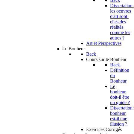
Back
Dissertation:
les oeuvres
d'art sont-
elles des
réalités
comme les
autres ?
Art et Perspectives
Le Bonheur
Back
Cours sur le Bonheur
Back
Définition
du
Bonheur
Le
bonheur
doit-il être
un guide ?
Dissertation:
bonheur
est-il une
illusion ?
Exercices Corrigés