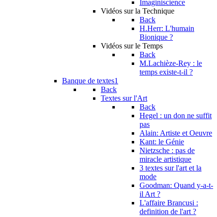
Imaginiscience
Vidéos sur la Technique
Back
H.Herr: L'humain
Bionique ?
Vidéos sur le Temps
Back
M.Lachièze-Rey : le
temps existe-t-il ?
Banque de textes1
Back
Textes sur l'Art
Back
Hegel : un don ne suffit
pas
Alain: Artiste et Oeuvre
Kant: le Génie
Nietzsche : pas de
miracle artistique
3 textes sur l'art et la
mode
Goodman: Quand y-a-t-
il Art ?
L'affaire Brancusi :
definition de l'art ?