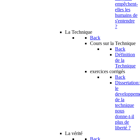
empêchent-
elles les
humains de
s'entendre
?
La Technique
Back
Cours sur la Technique
Back
Définition
de la
Technique
exercices corrigés
Back
Dissertation:
le
developpem
de la
technique
nous
donne-t-il
plus de
liberté ?
La vérité
Back