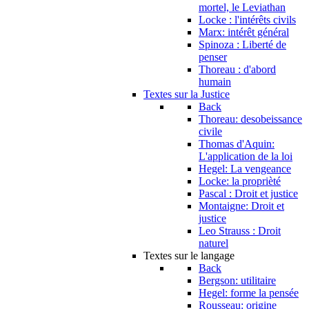
mortel, le Leviathan
Locke : l'intérêts civils
Marx: intérêt général
Spinoza : Liberté de
penser
Thoreau : d'abord
humain
Textes sur la Justice
Back
Thoreau: desobeissance
civile
Thomas d'Aquin:
L'application de la loi
Hegel: La vengeance
Locke: la proprièté
Pascal : Droit et justice
Montaigne: Droit et
justice
Leo Strauss : Droit
naturel
Textes sur le langage
Back
Bergson: utilitaire
Hegel: forme la pensée
Rousseau: origine