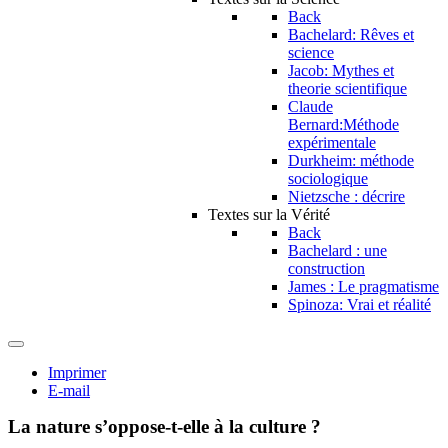
Back
Bachelard: Rêves et
science
Jacob: Mythes et
theorie scientifique
Claude
Bernard:Méthode
expérimentale
Durkheim: méthode
sociologique
Nietzsche : décrire
Textes sur la Vérité
Back
Bachelard : une
construction
James : Le pragmatisme
Spinoza: Vrai et réalité
Imprimer
E-mail
La nature s’oppose-t-elle à la culture ?