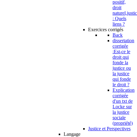
positif,
droit
naturel,justi
: Quels
liens ?
Exercices corrigés
Back
dissertation
corrigée
:Est-ce le
droit qui
fonde la
justice ou
la justice
qui fonde
le droit ?
Explication
corrigée
d'un txt de
Locke sur
la justice
sociale
(propriété)
Justice et Perspectives
Langage