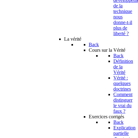
developpem
de la
technique
nous
donne-t-il
plus de
liberté ?
La vérité
Back
Cours sur la Vérité
Back
Définition
de la
Vérité
Vérité :
quelques
doctrines
Comment
distinguer
le vrai du
faux ?
Exercices corrigés
Back
Explication
partielle