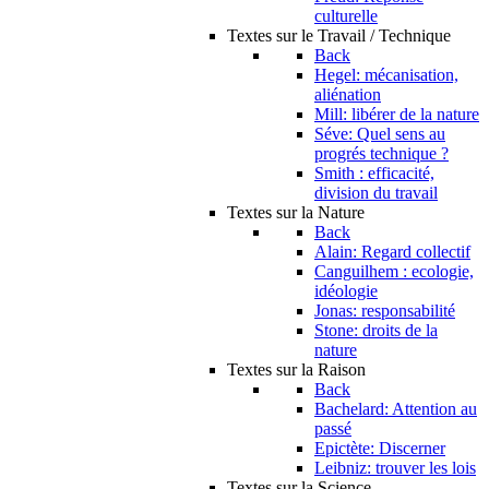
culturelle
Textes sur le Travail / Technique
Back
Hegel: mécanisation,
aliénation
Mill: libérer de la nature
Séve: Quel sens au
progrés technique ?
Smith : efficacité,
division du travail
Textes sur la Nature
Back
Alain: Regard collectif
Canguilhem : ecologie,
idéologie
Jonas: responsabilité
Stone: droits de la
nature
Textes sur la Raison
Back
Bachelard: Attention au
passé
Epictète: Discerner
Leibniz: trouver les lois
Textes sur la Science