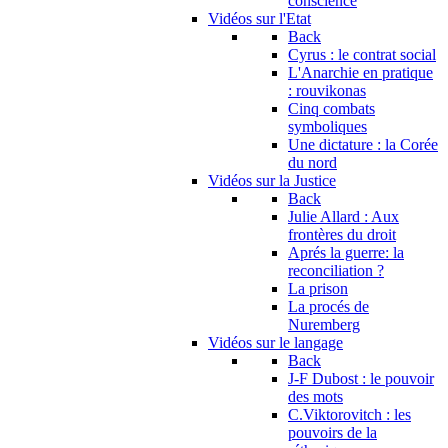
conscience
Vidéos sur l'Etat
Back
Cyrus : le contrat social
L'Anarchie en pratique
: rouvikonas
Cinq combats
symboliques
Une dictature : la Corée
du nord
Vidéos sur la Justice
Back
Julie Allard : Aux
frontères du droit
Aprés la guerre: la
reconciliation ?
La prison
La procés de
Nuremberg
Vidéos sur le langage
Back
J-F Dubost : le pouvoir
des mots
C.Viktorovitch : les
pouvoirs de la