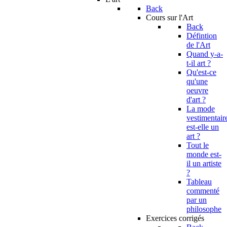
Back
Cours sur l'Art
Back
Défintion
de l'Art
Quand y-a-
t-il art ?
Qu'est-ce
qu'une
oeuvre
d'art ?
La mode
vestimentair
est-elle un
art ?
Tout le
monde est-
il un artiste
?
Tableau
commenté
par un
philosophe
Exercices corrigés