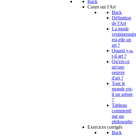
Back
Cours sur l'Art
Back
Définition
de l'Art
La mode
vestimentair
est-elle un
art ?
Quand y-a-
t-il art ?
Qu'est-ce
qu'une
oeuvre
d'art ?
Tout le
monde est-
il un artiste
?
Tableau
commenté
par un
philosophe
Exercices corrigés
Back