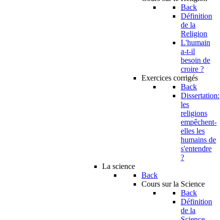
Back
Définition
de la
Religion
L'humain
a-t-il
besoin de
croire ?
Exercices corrigés
Back
Dissertation:
les
religions
empêchent-
elles les
humains de
s'entendre
?
La science
Back
Cours sur la Science
Back
Définition
de la
Science