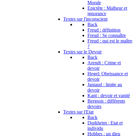
Morale
Epictète : Malheur et
ignorance
Textes sur l'inconscient
Back
Freud : définition
Freud : Se connaître
Freud : qui est le maître
?
Textes sur le Devoir
Back
Arendt : Crime et
devoir
Hegel: Obeissance et
devoir
Janiaud : limite au
devoir
Kant : devoir et vanité
Bergson : différents
devoirs
Textes sur l'Etat
Back
Durkheim : Etat et
individu
Hobbes : un dieu