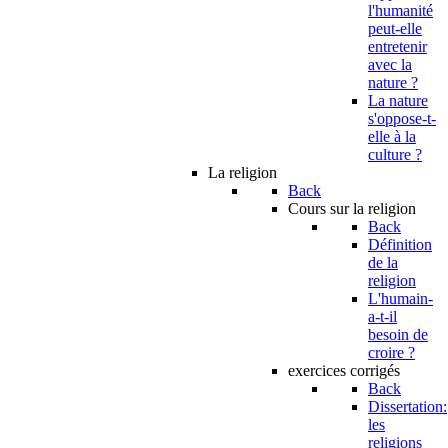
l'humanité
peut-elle
entretenir
avec la
nature ?
La nature
s'oppose-t-
elle à la
culture ?
La religion
Back
Cours sur la religion
Back
Définition
de la
religion
L'humain-
a-t-il
besoin de
croire ?
exercices corrigés
Back
Dissertation:
les
religions