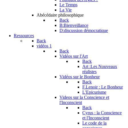
Le Temps
La Vie
Abécédaire philosophique
Back
B:Bienveillance
D:discussion démocratique
Ressources
Back
vidéos 1
Back
Vidéos sur l'Art
Back
Art :Les Nouveaux
réalistes
Vidéos sur le Bonheur
Back
F.Lenoir : Le Bonheur
L'Epicurisme
Videos sur la Conscience et
l'Inconscient
Back
Cyrus : la Conscience
et l'Inconscient
Le code de la