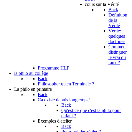
cours sur la Vérité
Back
Définition
de la
Vérité
Vérité:
quelques
doctrines
Comment
distinguer
le vrai du
faux ?
Programme HLP
la philo au collège
Back
Philosopher qu'en Terminale ?
La philo en primaire
Back
Ca existe depuis longtemps!
Back
Qu'est-ce-que c'est la philo pour
enfant ?
Exemples d'atelier
Back
Pourquoi des régles ?