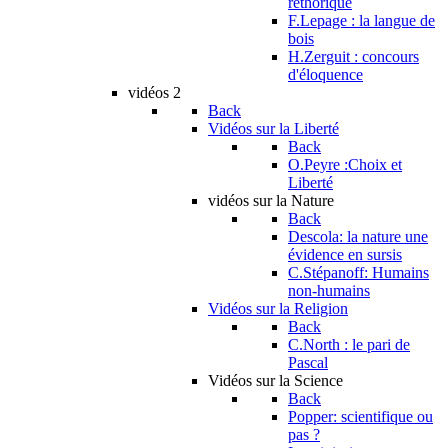
réthorique
F.Lepage : la langue de
bois
H.Zerguit : concours
d'éloquence
vidéos 2
Back
Vidéos sur la Liberté
Back
O.Peyre :Choix et
Liberté
vidéos sur la Nature
Back
Descola: la nature une
évidence en sursis
C.Stépanoff: Humains
non-humains
Vidéos sur la Religion
Back
C.North : le pari de
Pascal
Vidéos sur la Science
Back
Popper: scientifique ou
pas ?