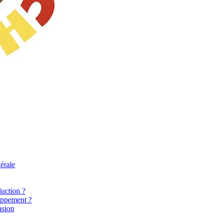
érale
uction ?
oppement ?
usion