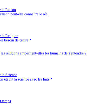
e la Raison
aison peut-elle connaître le réel
e la Religion
il besoin de croire ?
: les religions empêchent-elles les humains de s'entendre ?
e la Science
on établit la science avec les faits ?
u temps