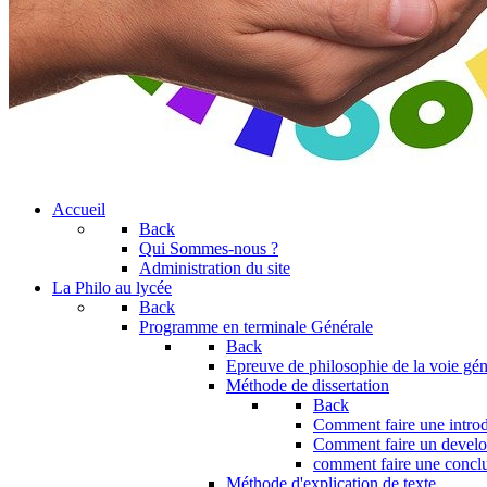
Accueil
Back
Qui Sommes-nous ?
Administration du site
La Philo au lycée
Back
Programme en terminale Générale
Back
Epreuve de philosophie de la voie gén
Méthode de dissertation
Back
Comment faire une introd
Comment faire un devel
comment faire une concl
Méthode d'explication de texte