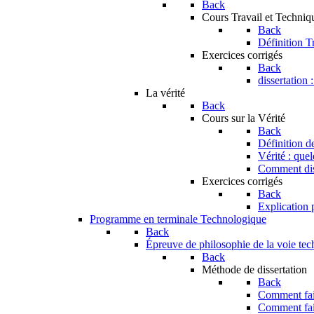
Back
Cours Travail et Techniq
Back
Définition T
Exercices corrigés
Back
dissertation 
La vérité
Back
Cours sur la Vérité
Back
Définition de
Vérité : que
Comment dist
Exercices corrigés
Back
Explication p
Programme en terminale Technologique
Back
Épreuve de philosophie de la voie te
Back
Méthode de dissertation
Back
Comment fair
Comment fai