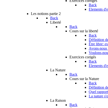
Exercices corrigés
Back
Elements d'e
Les notions partie 2
Back
Liberté
Back
Cours sur la liberté
Back
Définition de
Être libre: e
Avons-nous u
Voulons-nous
Exercices corigés
Back
Elements d'e
La Nature
Back
Cours sur la Nature
Back
Définition d
Quel rapport 
La nature s'o
La Raison
Back