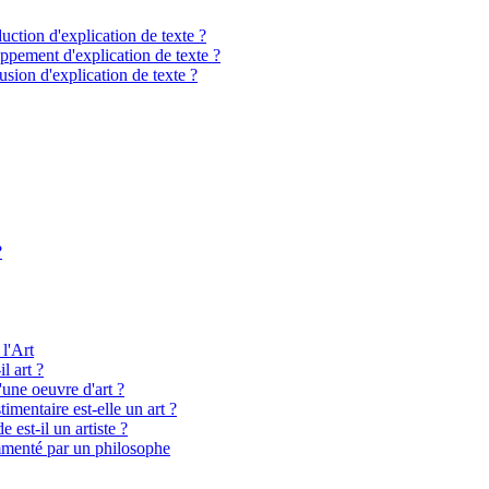
ction d'explication de texte ?
pement d'explication de texte ?
sion d'explication de texte ?
?
 l'Art
l art ?
'une oeuvre d'art ?
imentaire est-elle un art ?
 est-il un artiste ?
menté par un philosophe