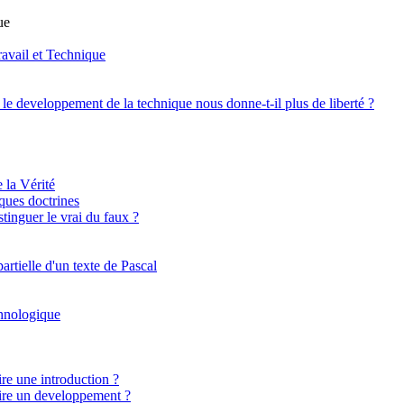
ue
ravail et Technique
: le developpement de la technique nous donne-t-il plus de liberté ?
 la Vérité
lques doctrines
inguer le vrai du faux ?
artielle d'un texte de Pascal
chnologique
e une introduction ?
re un developpement ?