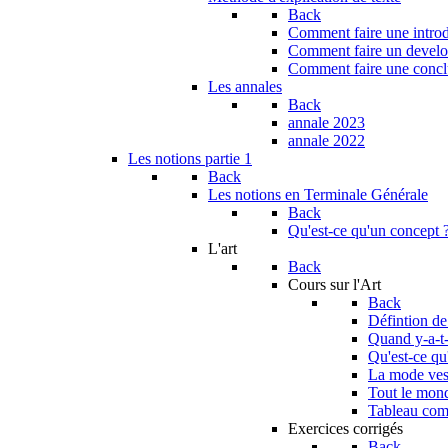
Back
Comment faire une introdu
Comment faire un develop
Comment faire une conclu
Les annales
Back
annale 2023
annale 2022
Les notions partie 1
Back
Les notions en Terminale Générale
Back
Qu'est-ce qu'un concept 
L'art
Back
Cours sur l'Art
Back
Défintion de
Quand y-a-t-i
Qu'est-ce qu
La mode vest
Tout le monde
Tableau com
Exercices corrigés
Back