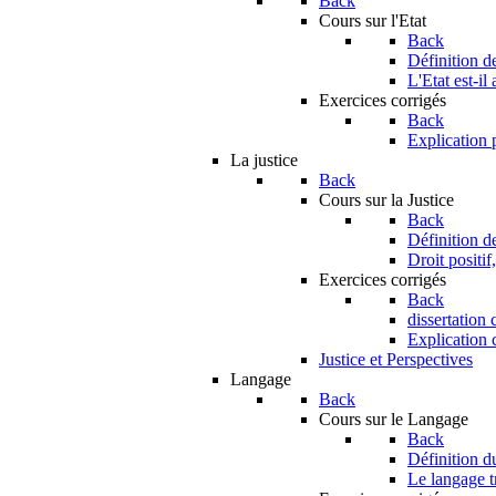
Back
Cours sur l'Etat
Back
Définition de
L'Etat est-il
Exercices corrigés
Back
Explication 
La justice
Back
Cours sur la Justice
Back
Définition de
Droit positif,
Exercices corrigés
Back
dissertation 
Explication c
Justice et Perspectives
Langage
Back
Cours sur le Langage
Back
Définition 
Le langage tr