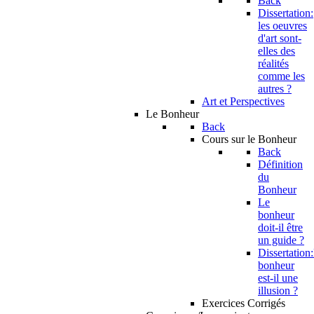
Back
Dissertation:
les oeuvres
d'art sont-
elles des
réalités
comme les
autres ?
Art et Perspectives
Le Bonheur
Back
Cours sur le Bonheur
Back
Définition
du
Bonheur
Le
bonheur
doit-il être
un guide ?
Dissertation:
bonheur
est-il une
illusion ?
Exercices Corrigés