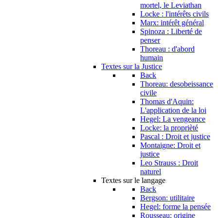
mortel, le Leviathan
Locke : l'intérêts civils
Marx: intérêt général
Spinoza : Liberté de
penser
Thoreau : d'abord
humain
Textes sur la Justice
Back
Thoreau: desobeissance
civile
Thomas d'Aquin:
L'application de la loi
Hegel: La vengeance
Locke: la proprièté
Pascal : Droit et justice
Montaigne: Droit et
justice
Leo Strauss : Droit
naturel
Textes sur le langage
Back
Bergson: utilitaire
Hegel: forme la pensée
Rousseau: origine