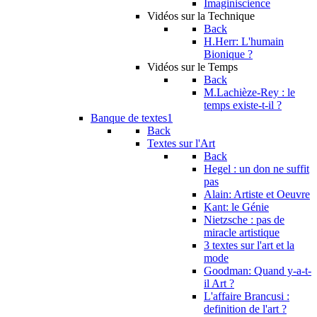
Imaginiscience
Vidéos sur la Technique
Back
H.Herr: L'humain
Bionique ?
Vidéos sur le Temps
Back
M.Lachièze-Rey : le
temps existe-t-il ?
Banque de textes1
Back
Textes sur l'Art
Back
Hegel : un don ne suffit
pas
Alain: Artiste et Oeuvre
Kant: le Génie
Nietzsche : pas de
miracle artistique
3 textes sur l'art et la
mode
Goodman: Quand y-a-t-
il Art ?
L'affaire Brancusi :
definition de l'art ?