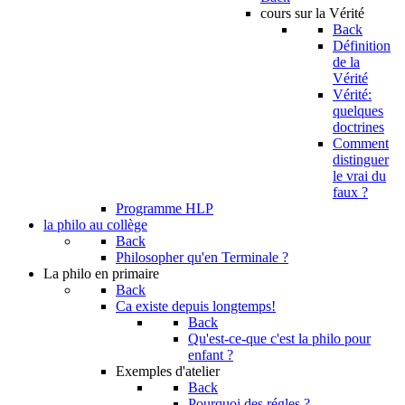
cours sur la Vérité
Back
Définition
de la
Vérité
Vérité:
quelques
doctrines
Comment
distinguer
le vrai du
faux ?
Programme HLP
la philo au collège
Back
Philosopher qu'en Terminale ?
La philo en primaire
Back
Ca existe depuis longtemps!
Back
Qu'est-ce-que c'est la philo pour
enfant ?
Exemples d'atelier
Back
Pourquoi des régles ?