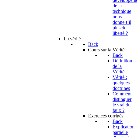
developpem
de la
technique
nous
donne-t-il
plus de
liberté ?
La vérité
Back
Cours sur la Vérité
Back
Définition
de la
Vérité
Vérité :
quelques
doctrines
Comment
distinguer
le vrai du
faux ?
Exercices corrigés
Back
Explication
partielle