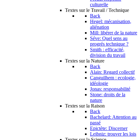
culturelle
Textes sur le Travail / Technique
Back
Hegel: mécanisation,
aliénation
Mill: libérer de la nature
Séve: Quel sens au
progrés technique ?
Smith : efficacité,
division du travail
Textes sur la Nature
Back
Alain: Regard collectif
Canguilhem : ecologie,
idéologie
Jonas: responsabilité
Stone: droits de la
nature
Textes sur la Raison
Back
Bachelard: Attention au
passé
Epictète: Discerner
Leibniz: trouver les lois
Textes sur la Science