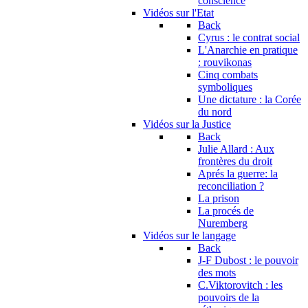
conscience
Vidéos sur l'Etat
Back
Cyrus : le contrat social
L'Anarchie en pratique
: rouvikonas
Cinq combats
symboliques
Une dictature : la Corée
du nord
Vidéos sur la Justice
Back
Julie Allard : Aux
frontères du droit
Aprés la guerre: la
reconciliation ?
La prison
La procés de
Nuremberg
Vidéos sur le langage
Back
J-F Dubost : le pouvoir
des mots
C.Viktorovitch : les
pouvoirs de la