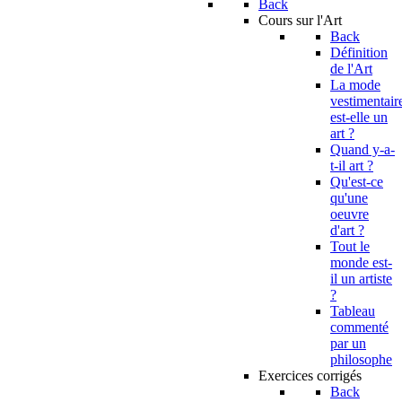
Back
Cours sur l'Art
Back
Définition
de l'Art
La mode
vestimentair
est-elle un
art ?
Quand y-a-
t-il art ?
Qu'est-ce
qu'une
oeuvre
d'art ?
Tout le
monde est-
il un artiste
?
Tableau
commenté
par un
philosophe
Exercices corrigés
Back