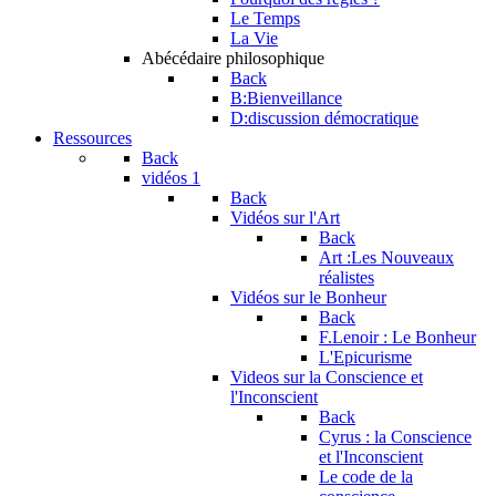
Le Temps
La Vie
Abécédaire philosophique
Back
B:Bienveillance
D:discussion démocratique
Ressources
Back
vidéos 1
Back
Vidéos sur l'Art
Back
Art :Les Nouveaux
réalistes
Vidéos sur le Bonheur
Back
F.Lenoir : Le Bonheur
L'Epicurisme
Videos sur la Conscience et
l'Inconscient
Back
Cyrus : la Conscience
et l'Inconscient
Le code de la