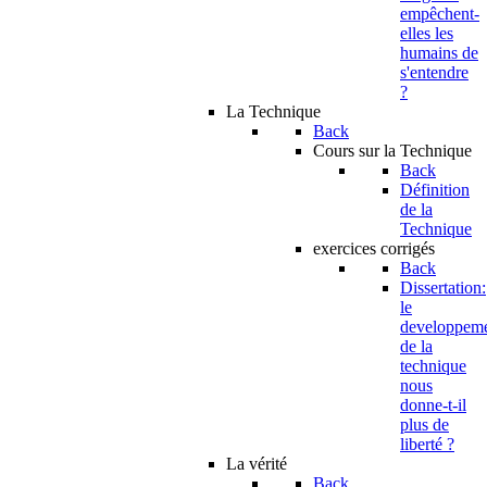
empêchent-
elles les
humains de
s'entendre
?
La Technique
Back
Cours sur la Technique
Back
Définition
de la
Technique
exercices corrigés
Back
Dissertation:
le
developpem
de la
technique
nous
donne-t-il
plus de
liberté ?
La vérité
Back