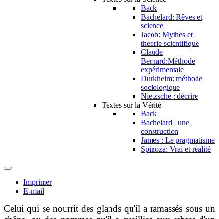
Back
Bachelard: Rêves et
science
Jacob: Mythes et
theorie scientifique
Claude
Bernard:Méthode
expérimentale
Durkheim: méthode
sociologique
Nietzsche : décrire
Textes sur la Vérité
Back
Bachelard : une
construction
James : Le pragmatisme
Spinoza: Vrai et réalité
Imprimer
E-mail
Celui qui se nourrit des glands qu'il a ramassés sous un