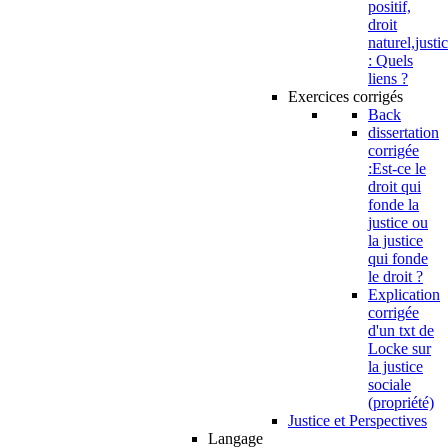
positif,
droit
naturel,justi
: Quels
liens ?
Exercices corrigés
Back
dissertation
corrigée
:Est-ce le
droit qui
fonde la
justice ou
la justice
qui fonde
le droit ?
Explication
corrigée
d'un txt de
Locke sur
la justice
sociale
(propriété)
Justice et Perspectives
Langage