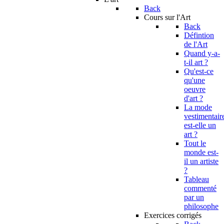
Back
Cours sur l'Art
Back
Défintion
de l'Art
Quand y-a-
t-il art ?
Qu'est-ce
qu'une
oeuvre
d'art ?
La mode
vestimentair
est-elle un
art ?
Tout le
monde est-
il un artiste
?
Tableau
commenté
par un
philosophe
Exercices corrigés