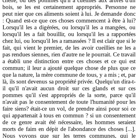
chêne, ou des pommes qu'il a cueillies aux arbres d'un
bois, se les est certainement appropriés. Personne ne
peut nier que ces aliments soient à lui. Je demande donc
: Quand est-ce que ces choses commencent à être à lui?
Lorsqu'il les a digérées, ou lorsqu'il les a mangées, ou
lorsqu'il les a fait bouillir, ou lorsqu'il les a rapportées
chez lui, ou lorsqu'il les a ramassées ? Il est clair que si le
fait, qui vient le premier, de les avoir cueillies ne les a
pas rendues siennes, rien d'autre ne le pourrait. Ce travail
a établi une distinction entre ces choses et ce qui est
commun; il leur a ajouté quelque chose de plus que ce
que la nature, la mère commune de tous, y a mis ; et, par
là, ils sont devenus sa propriété privée. Quelqu'un dira-t-
il qu'il n'avait aucun droit sur ces glands et sur ces
pommes qu'il s'est appropriés de la sorte, parce qu'il
n'avait pas le consentement de toute l'humanité pour les
faire siens? était-ce un vol, de prendre ainsi pour soi ce
qui appartenait à tous en commun ? si un consentement
de ce genre avait été nécessaire, les hommes seraient
morts de faim en dépit de l'abondance des choses [...].
Nous voyons que sur les terres communes, qui le