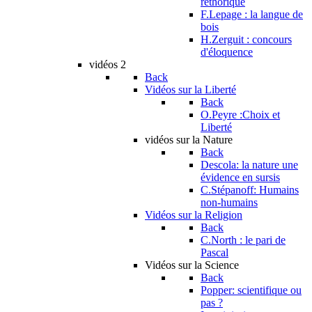
réthorique
F.Lepage : la langue de
bois
H.Zerguit : concours
d'éloquence
vidéos 2
Back
Vidéos sur la Liberté
Back
O.Peyre :Choix et
Liberté
vidéos sur la Nature
Back
Descola: la nature une
évidence en sursis
C.Stépanoff: Humains
non-humains
Vidéos sur la Religion
Back
C.North : le pari de
Pascal
Vidéos sur la Science
Back
Popper: scientifique ou
pas ?