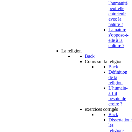
l'humanité
peut-elle
entretenir
avec la
nature ?
La nature
s'oppose-t-
elle à la
culture ?
La religion
Back
Cours sur la religion
Back
Définition
de la
religion
L'humain-
a-t-il
besoin de
croire ?
exercices corrigés
Back
Dissertation:
les
religions