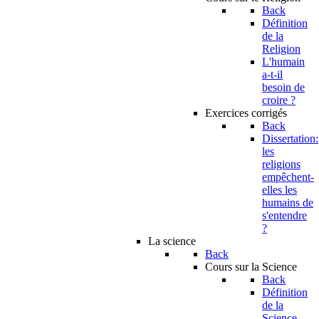
Back
Définition
de la
Religion
L'humain
a-t-il
besoin de
croire ?
Exercices corrigés
Back
Dissertation:
les
religions
empêchent-
elles les
humains de
s'entendre
?
La science
Back
Cours sur la Science
Back
Définition
de la
Science