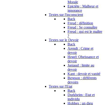
Morale
Epictète : Malheur et
ignorance
Textes sur l'inconscient
Back
Freud : définition
Freud : Se connaître
Freud : qui est le maître
?
Textes sur le Devoir
Back
Arendt : Crime et
devoir
Hegel: Obeissance et
devoir
Janiaud : limite au
devoir
Kant : devoir et vanité
Bergson : différents
devoirs
Textes sur l'Etat
Back
Durkheim : Etat et
individu
Hobbes : un dieu