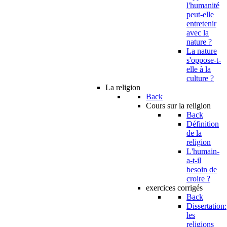
l'humanité
peut-elle
entretenir
avec la
nature ?
La nature
s'oppose-t-
elle à la
culture ?
La religion
Back
Cours sur la religion
Back
Définition
de la
religion
L'humain-
a-t-il
besoin de
croire ?
exercices corrigés
Back
Dissertation:
les
religions