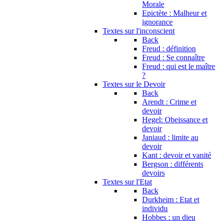
Morale
Epictète : Malheur et
ignorance
Textes sur l'inconscient
Back
Freud : définition
Freud : Se connaître
Freud : qui est le maître
?
Textes sur le Devoir
Back
Arendt : Crime et
devoir
Hegel: Obeissance et
devoir
Janiaud : limite au
devoir
Kant : devoir et vanité
Bergson : différents
devoirs
Textes sur l'Etat
Back
Durkheim : Etat et
individu
Hobbes : un dieu