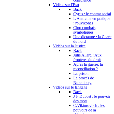
conscience
Vidéos sur l'Etat
Back
Cyrus : le contrat social
L'Anarchie en pratique
: rouvikonas
Cinq combats
symboliques
Une dictature : la Corée
du nord
Vidéos sur la Justice
Back
Julie Allard : Aux
frontères du droit
Aprés la guerre: la
reconciliation ?
La prison
La procés de
Nuremberg
Vidéos sur le langage
Back
J-F Dubost : le pouvoir
des mots
C.Viktorovitch : les
pouvoirs de la