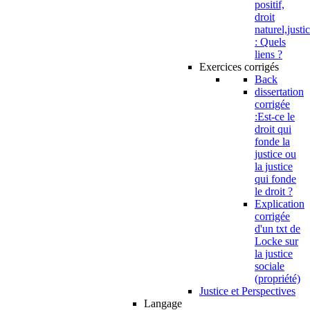
positif,
droit
naturel,justi
: Quels
liens ?
Exercices corrigés
Back
dissertation
corrigée
:Est-ce le
droit qui
fonde la
justice ou
la justice
qui fonde
le droit ?
Explication
corrigée
d'un txt de
Locke sur
la justice
sociale
(propriété)
Justice et Perspectives
Langage