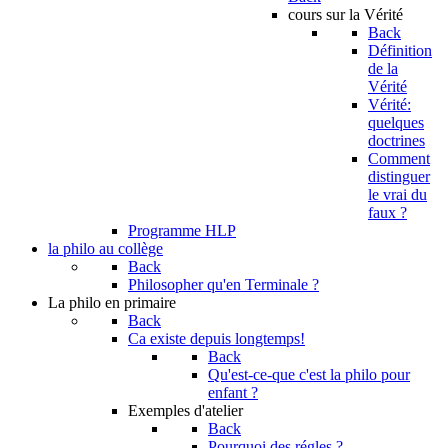
cours sur la Vérité
Back
Définition
de la
Vérité
Vérité:
quelques
doctrines
Comment
distinguer
le vrai du
faux ?
Programme HLP
la philo au collège
Back
Philosopher qu'en Terminale ?
La philo en primaire
Back
Ca existe depuis longtemps!
Back
Qu'est-ce-que c'est la philo pour
enfant ?
Exemples d'atelier
Back
Pourquoi des régles ?