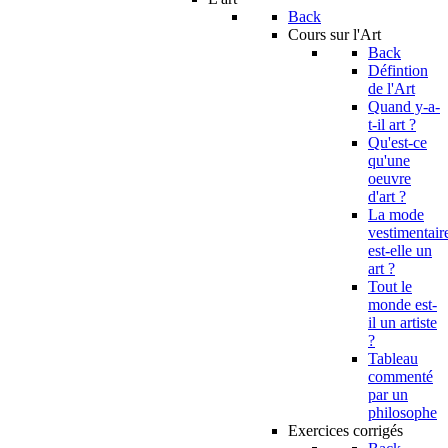
Back
Cours sur l'Art
Back
Défintion
de l'Art
Quand y-a-
t-il art ?
Qu'est-ce
qu'une
oeuvre
d'art ?
La mode
vestimentair
est-elle un
art ?
Tout le
monde est-
il un artiste
?
Tableau
commenté
par un
philosophe
Exercices corrigés