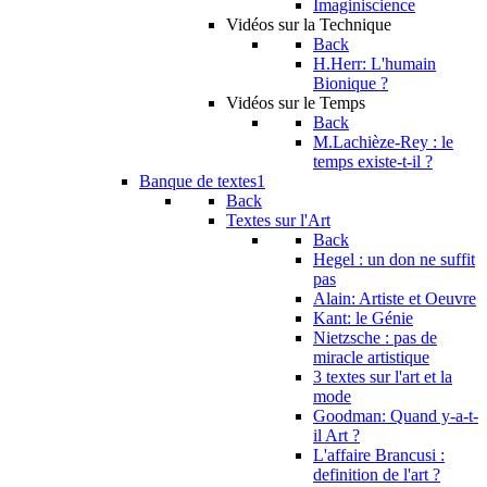
Imaginiscience
Vidéos sur la Technique
Back
H.Herr: L'humain
Bionique ?
Vidéos sur le Temps
Back
M.Lachièze-Rey : le
temps existe-t-il ?
Banque de textes1
Back
Textes sur l'Art
Back
Hegel : un don ne suffit
pas
Alain: Artiste et Oeuvre
Kant: le Génie
Nietzsche : pas de
miracle artistique
3 textes sur l'art et la
mode
Goodman: Quand y-a-t-
il Art ?
L'affaire Brancusi :
definition de l'art ?