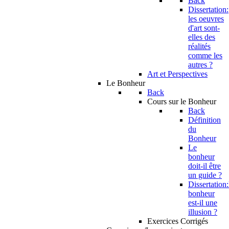
Back
Dissertation:
les oeuvres
d'art sont-
elles des
réalités
comme les
autres ?
Art et Perspectives
Le Bonheur
Back
Cours sur le Bonheur
Back
Définition
du
Bonheur
Le
bonheur
doit-il être
un guide ?
Dissertation:
bonheur
est-il une
illusion ?
Exercices Corrigés