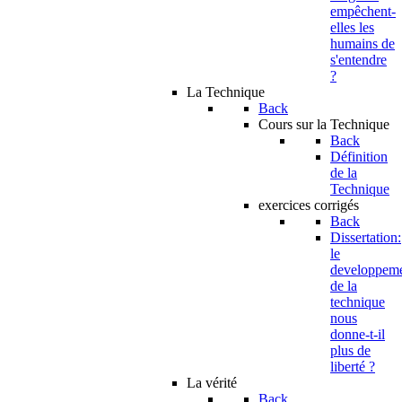
empêchent-
elles les
humains de
s'entendre
?
La Technique
Back
Cours sur la Technique
Back
Définition
de la
Technique
exercices corrigés
Back
Dissertation:
le
developpem
de la
technique
nous
donne-t-il
plus de
liberté ?
La vérité
Back