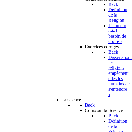
Back
Définition
de la
Religion
L'humain
a-t-il
besoin de
croire ?
Exercices corrigés
Back
Dissertation:
les
religions
empêchent-
elles les
humains de
s'entendre
?
La science
Back
Cours sur la Science
Back
Définition
de la
Science