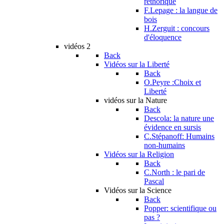
réthorique
F.Lepage : la langue de
bois
H.Zerguit : concours
d'éloquence
vidéos 2
Back
Vidéos sur la Liberté
Back
O.Peyre :Choix et
Liberté
vidéos sur la Nature
Back
Descola: la nature une
évidence en sursis
C.Stépanoff: Humains
non-humains
Vidéos sur la Religion
Back
C.North : le pari de
Pascal
Vidéos sur la Science
Back
Popper: scientifique ou
pas ?