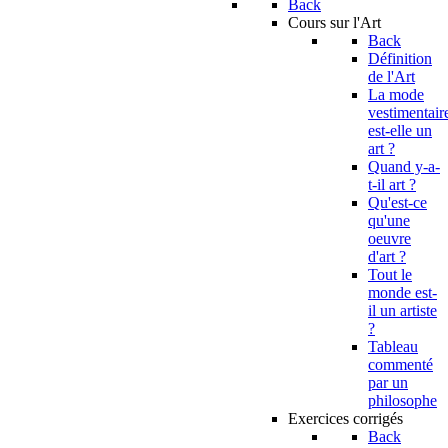
Back
Cours sur l'Art
Back
Définition
de l'Art
La mode
vestimentair
est-elle un
art ?
Quand y-a-
t-il art ?
Qu'est-ce
qu'une
oeuvre
d'art ?
Tout le
monde est-
il un artiste
?
Tableau
commenté
par un
philosophe
Exercices corrigés
Back