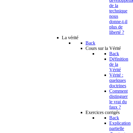
developpem
de la
technique
nous
donne-t-il
plus de
liberté ?
La vérité
Back
Cours sur la Vérité
Back
Définition
de la
Vérité
Vérité :
quelques
doctrines
Comment
distinguer
le vrai du
faux ?
Exercices corrigés
Back
Explication
partielle