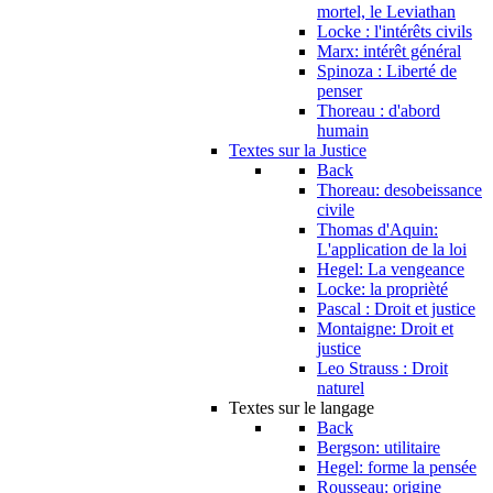
mortel, le Leviathan
Locke : l'intérêts civils
Marx: intérêt général
Spinoza : Liberté de
penser
Thoreau : d'abord
humain
Textes sur la Justice
Back
Thoreau: desobeissance
civile
Thomas d'Aquin:
L'application de la loi
Hegel: La vengeance
Locke: la proprièté
Pascal : Droit et justice
Montaigne: Droit et
justice
Leo Strauss : Droit
naturel
Textes sur le langage
Back
Bergson: utilitaire
Hegel: forme la pensée
Rousseau: origine