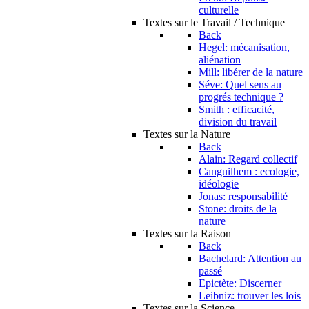
culturelle
Textes sur le Travail / Technique
Back
Hegel: mécanisation,
aliénation
Mill: libérer de la nature
Séve: Quel sens au
progrés technique ?
Smith : efficacité,
division du travail
Textes sur la Nature
Back
Alain: Regard collectif
Canguilhem : ecologie,
idéologie
Jonas: responsabilité
Stone: droits de la
nature
Textes sur la Raison
Back
Bachelard: Attention au
passé
Epictète: Discerner
Leibniz: trouver les lois
Textes sur la Science