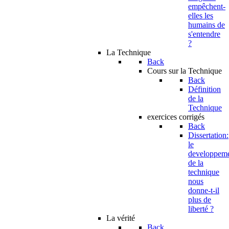
empêchent-
elles les
humains de
s'entendre
?
La Technique
Back
Cours sur la Technique
Back
Définition
de la
Technique
exercices corrigés
Back
Dissertation:
le
developpem
de la
technique
nous
donne-t-il
plus de
liberté ?
La vérité
Back