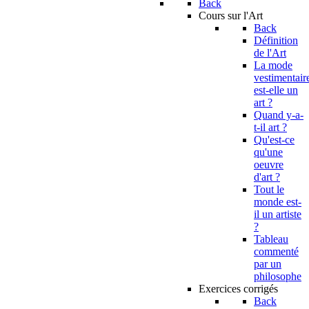
Back
Cours sur l'Art
Back
Définition
de l'Art
La mode
vestimentair
est-elle un
art ?
Quand y-a-
t-il art ?
Qu'est-ce
qu'une
oeuvre
d'art ?
Tout le
monde est-
il un artiste
?
Tableau
commenté
par un
philosophe
Exercices corrigés
Back