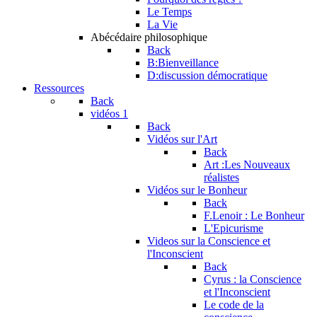
Le Temps
La Vie
Abécédaire philosophique
Back
B:Bienveillance
D:discussion démocratique
Ressources
Back
vidéos 1
Back
Vidéos sur l'Art
Back
Art :Les Nouveaux
réalistes
Vidéos sur le Bonheur
Back
F.Lenoir : Le Bonheur
L'Epicurisme
Videos sur la Conscience et
l'Inconscient
Back
Cyrus : la Conscience
et l'Inconscient
Le code de la