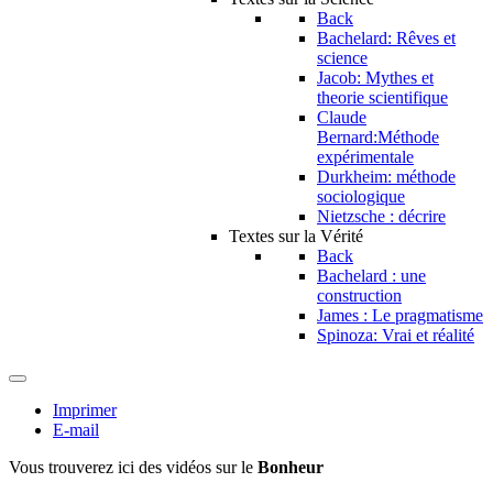
Back
Bachelard: Rêves et
science
Jacob: Mythes et
theorie scientifique
Claude
Bernard:Méthode
expérimentale
Durkheim: méthode
sociologique
Nietzsche : décrire
Textes sur la Vérité
Back
Bachelard : une
construction
James : Le pragmatisme
Spinoza: Vrai et réalité
Imprimer
E-mail
Vous trouverez ici des vidéos sur le
Bonheur