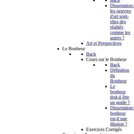
Back
Dissertation:
les oeuvres
d'art sont-
elles des
réalités
comme les
autres ?
Art et Perspectives
Le Bonheur
Back
Cours sur le Bonheur
Back
Définition
du
Bonheur
Le
bonheur
doit-il être
un guide ?
Dissertation:
bonheur
est-il une
illusion ?
Exercices Corrigés