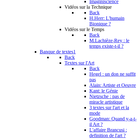
Imaginiscience
Vidéos sur la Technique
Back
H.Herr: L'humain
Bionique ?
Vidéos sur le Temps
Back
M.Lachièze-Rey : le
temps existe-t-il ?
Banque de textes1
Back
Textes sur l'Art
Back
Hegel : un don ne suffit
pas
Alain: Artiste et Oeuvre
Kant: le Génie
Nietzsche : pas de
miracle artistique
3 textes sur l'art et la
mode
Goodman: Quand y-a-t-
il Art ?
L'affaire Brancusi :
definition de l'art ?