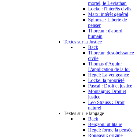
mortel, le Leviathan
Locke : l'intérêts civils
Marx: intérêt général
Spinoza : Liberté de
penser
Thoreau : d'abord
humain
Textes sur la Justice
Back
Thoreau: desobeissance
civile
Thomas d'Aquin:
L'application de la loi
Hegel: La vengeance
Locke: la proprièté
Pascal : Droit et justice
Montaigne: Droit et
justice
Leo Strauss : Droit
naturel
Textes sur le langage
Back
Bergson: utilitaire
Hegel: forme la pensée
Rousseau: origine