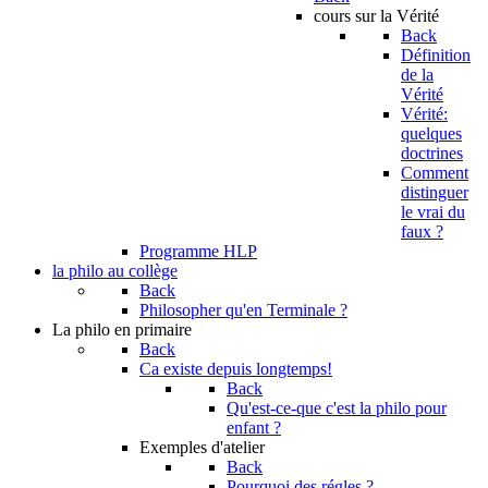
cours sur la Vérité
Back
Définition
de la
Vérité
Vérité:
quelques
doctrines
Comment
distinguer
le vrai du
faux ?
Programme HLP
la philo au collège
Back
Philosopher qu'en Terminale ?
La philo en primaire
Back
Ca existe depuis longtemps!
Back
Qu'est-ce-que c'est la philo pour
enfant ?
Exemples d'atelier
Back
Pourquoi des régles ?