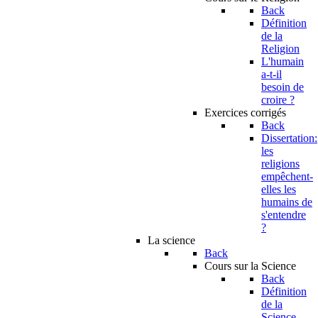
Back
Définition
de la
Religion
L'humain
a-t-il
besoin de
croire ?
Exercices corrigés
Back
Dissertation:
les
religions
empêchent-
elles les
humains de
s'entendre
?
La science
Back
Cours sur la Science
Back
Définition
de la
Science