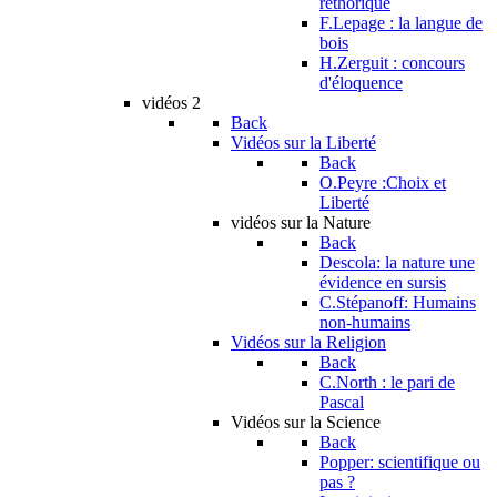
réthorique
F.Lepage : la langue de
bois
H.Zerguit : concours
d'éloquence
vidéos 2
Back
Vidéos sur la Liberté
Back
O.Peyre :Choix et
Liberté
vidéos sur la Nature
Back
Descola: la nature une
évidence en sursis
C.Stépanoff: Humains
non-humains
Vidéos sur la Religion
Back
C.North : le pari de
Pascal
Vidéos sur la Science
Back
Popper: scientifique ou
pas ?