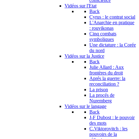
conscience
Vidéos sur l'Etat
Back
Cyrus : le contrat social
L'Anarchie en pratique
: rouvikonas
Cinq combats
symboliques
Une dictature : la Corée
du nord
Vidéos sur la Justice
Back
Julie Allard : Aux
frontères du droit
Aprés la guerre: la
reconciliation ?
La prison
La procés de
Nuremberg
Vidéos sur le langage
Back
J-F Dubost : le pouvoir
des mots
C.Viktorovitch : les
pouvoirs de la