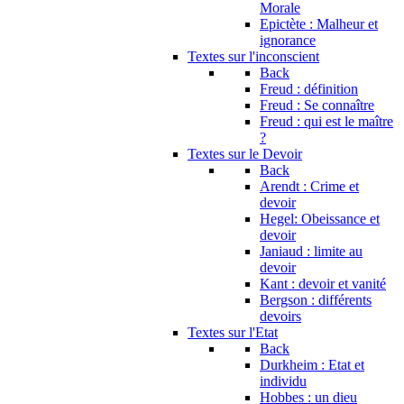
Morale
Epictète : Malheur et
ignorance
Textes sur l'inconscient
Back
Freud : définition
Freud : Se connaître
Freud : qui est le maître
?
Textes sur le Devoir
Back
Arendt : Crime et
devoir
Hegel: Obeissance et
devoir
Janiaud : limite au
devoir
Kant : devoir et vanité
Bergson : différents
devoirs
Textes sur l'Etat
Back
Durkheim : Etat et
individu
Hobbes : un dieu