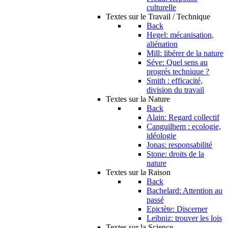
culturelle
Textes sur le Travail / Technique
Back
Hegel: mécanisation,
aliénation
Mill: libérer de la nature
Séve: Quel sens au
progrés technique ?
Smith : efficacité,
division du travail
Textes sur la Nature
Back
Alain: Regard collectif
Canguilhem : ecologie,
idéologie
Jonas: responsabilité
Stone: droits de la
nature
Textes sur la Raison
Back
Bachelard: Attention au
passé
Epictète: Discerner
Leibniz: trouver les lois
Textes sur la Science