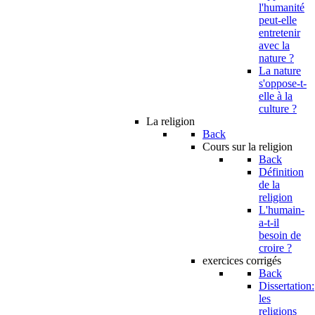
l'humanité
peut-elle
entretenir
avec la
nature ?
La nature
s'oppose-t-
elle à la
culture ?
La religion
Back
Cours sur la religion
Back
Définition
de la
religion
L'humain-
a-t-il
besoin de
croire ?
exercices corrigés
Back
Dissertation:
les
religions