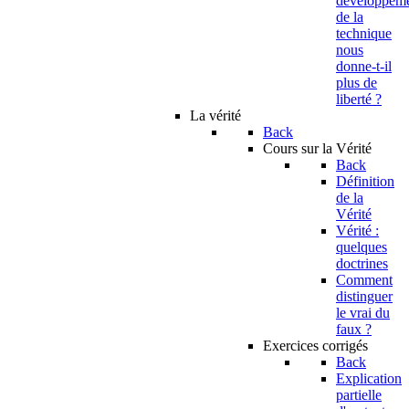
developpem
de la
technique
nous
donne-t-il
plus de
liberté ?
La vérité
Back
Cours sur la Vérité
Back
Définition
de la
Vérité
Vérité :
quelques
doctrines
Comment
distinguer
le vrai du
faux ?
Exercices corrigés
Back
Explication
partielle