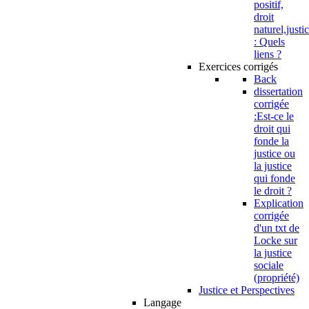
positif,
droit
naturel,justi
: Quels
liens ?
Exercices corrigés
Back
dissertation
corrigée
:Est-ce le
droit qui
fonde la
justice ou
la justice
qui fonde
le droit ?
Explication
corrigée
d'un txt de
Locke sur
la justice
sociale
(propriété)
Justice et Perspectives
Langage