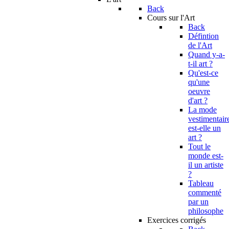
Back
Cours sur l'Art
Back
Défintion
de l'Art
Quand y-a-
t-il art ?
Qu'est-ce
qu'une
oeuvre
d'art ?
La mode
vestimentair
est-elle un
art ?
Tout le
monde est-
il un artiste
?
Tableau
commenté
par un
philosophe
Exercices corrigés