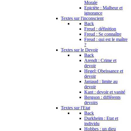
Morale
Epictète : Malheur et
ignorance
Textes sur l'inconscient
Back
Freud : définition
Freud : Se connaître
Freud : qui est le maître
?
Textes sur le Devoir
Back
Arendt : Crime et
devoir
Hegel: Obeissance et
devoir
Janiaud : limite au
devoir
Kant : devoir et vanité
Bergson : différents
devoirs
Textes sur l'Etat
Back
Durkheim : Etat et
individu
Hobbes : un dieu