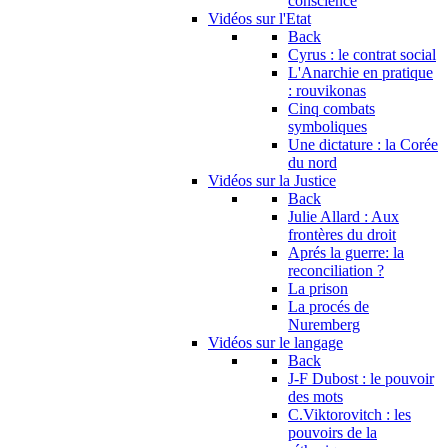
conscience
Vidéos sur l'Etat
Back
Cyrus : le contrat social
L'Anarchie en pratique
: rouvikonas
Cinq combats
symboliques
Une dictature : la Corée
du nord
Vidéos sur la Justice
Back
Julie Allard : Aux
frontères du droit
Aprés la guerre: la
reconciliation ?
La prison
La procés de
Nuremberg
Vidéos sur le langage
Back
J-F Dubost : le pouvoir
des mots
C.Viktorovitch : les
pouvoirs de la