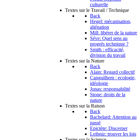
culturelle
Textes sur le Travail / Technique
Back
Hegel: mécanisation,
aliénation
Mill: libérer de la nature
Séve: Quel sens au
progrés technique ?
Smith : efficacité,
division du travail
Textes sur la Nature
Back
Alain: Regard collectif
Canguilhem : ecologie,
idéologie
Jonas: responsabilité
Stone: droits de la
nature
Textes sur la Raison
Back
Bachelard: Attention au
passé
Epictète: Discerner
Leibniz: trouver les lois
Textes sur la Science