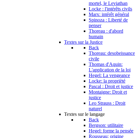
mortel, le Leviathan
Locke : l'intérêts civils
Marx: intérêt général
Spinoza : Liberté de
penser
Thoreau : d'abord
humain
Textes sur la Justice
Back
Thoreau: desobeissance
civile
Thomas d'Aquin:
L'application de la loi
Hegel: La vengeance
Locke: la proprièté
Pascal : Droit et justice
Montaigne: Droit et
justice
Leo Strauss : Droit
naturel
Textes sur le langage
Back
Bergson: utilitaire
Hegel: forme la pensée
Rousseau: origine