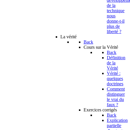
developpem
de la
technique
nous
donne-t-il
plus de
liberté ?
La vérité
Back
Cours sur la Vérité
Back
Définition
de la
Vérité
Vérité :
quelques
doctrines
Comment
distinguer
le vrai du
faux ?
Exercices corrigés
Back
Explication
partielle