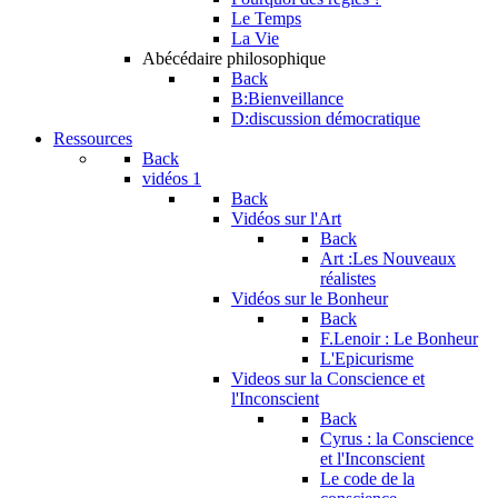
Le Temps
La Vie
Abécédaire philosophique
Back
B:Bienveillance
D:discussion démocratique
Ressources
Back
vidéos 1
Back
Vidéos sur l'Art
Back
Art :Les Nouveaux
réalistes
Vidéos sur le Bonheur
Back
F.Lenoir : Le Bonheur
L'Epicurisme
Videos sur la Conscience et
l'Inconscient
Back
Cyrus : la Conscience
et l'Inconscient
Le code de la