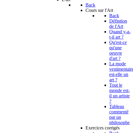
Back
Cours sur l'Art
Back
Défintion
de l'Art
Quand y-a-
t-il art ?
Qu'est-ce
qu'une
oeuvre
d'art ?
La mode
vestimentair
est-elle un
art ?
Tout le
monde est-
il un artiste
?
Tableau
commenté
par un
philosophe
Exercices corrigés