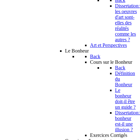
Back
Dissertation:
les oeuvres
d'art sont-
elles des
réalités
comme les
autres ?
Art et Perspectives
Le Bonheur
Back
Cours sur le Bonheur
Back
Définition
du
Bonheur
Le
bonheur
doit-il être
un guide ?
Dissertation:
bonheur
est-il une
illusion ?
Exercices Corrigés