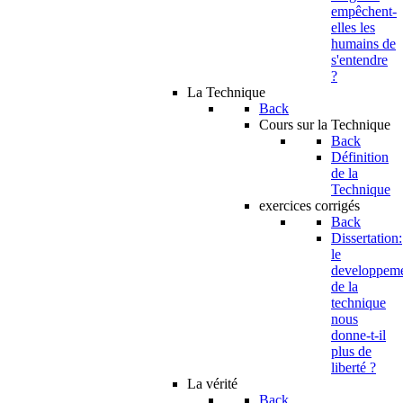
empêchent-
elles les
humains de
s'entendre
?
La Technique
Back
Cours sur la Technique
Back
Définition
de la
Technique
exercices corrigés
Back
Dissertation:
le
developpem
de la
technique
nous
donne-t-il
plus de
liberté ?
La vérité
Back