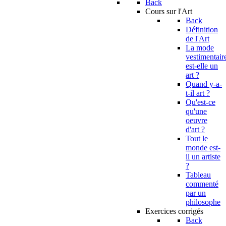
Back
Cours sur l'Art
Back
Définition
de l'Art
La mode
vestimentair
est-elle un
art ?
Quand y-a-
t-il art ?
Qu'est-ce
qu'une
oeuvre
d'art ?
Tout le
monde est-
il un artiste
?
Tableau
commenté
par un
philosophe
Exercices corrigés
Back