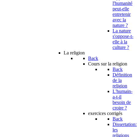
l'humanité
peut-elle
entretenir
avec la
nature ?
La nature
s'oppose-t-
elle à la
culture ?
La religion
Back
Cours sur la religion
Back
Définition
de la
religion
L'humain-
a-t-il
besoin de
croire ?
exercices corrigés
Back
Dissertation:
les
religions