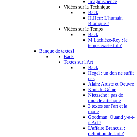
Imaginiscience
Vidéos sur la Technique
Back
H.Herr: L'humain
Bionique ?
Vidéos sur le Temps
Back
M.Lachièze-Rey : le
temps existe-t-il ?
Banque de textes1
Back
Textes sur l'Art
Back
Hegel : un don ne suffit
pas
Alain: Artiste et Oeuvre
Kant: le Génie
Nietzsche : pas de
miracle artistique
3 textes sur l'art et la
mode
Goodman: Quand y-a-t-
il Art ?
L'affaire Brancusi :
definition de l'art ?