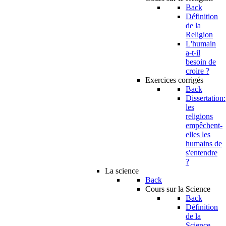
Back
Définition
de la
Religion
L'humain
a-t-il
besoin de
croire ?
Exercices corrigés
Back
Dissertation:
les
religions
empêchent-
elles les
humains de
s'entendre
?
La science
Back
Cours sur la Science
Back
Définition
de la
Science