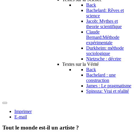
Back
Bachelard: Rêves et
science
Jacob: Mythes et
theorie scientifique
Claude
Bernard:Méthode
expérimentale
Durkheim: méthode
sociologique
Nietzsche : décrire
Textes sur la Vérité
Back
Bachelard : une
construction
James : Le pragmatisme
Spinoza: Vrai et réalité
Imprimer
E-mail
Tout le monde est-il un artiste ?