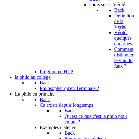
cours sur la Vérité
Back
Définition
de la
Vérité
Vérité:
quelques
doctrines
Comment
distinguer
le vrai du
faux ?
Programme HLP
la philo au collège
Back
Philosopher qu'en Terminale ?
La philo en primaire
Back
Ca existe depuis longtemps!
Back
Qu'est-ce-que c'est la philo pour
enfant ?
Exemples d'atelier
Back
Pourquoi des régles ?