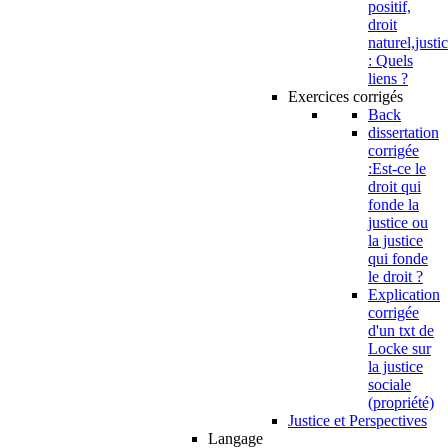
positif,
droit
naturel,justi
: Quels
liens ?
Exercices corrigés
Back
dissertation
corrigée
:Est-ce le
droit qui
fonde la
justice ou
la justice
qui fonde
le droit ?
Explication
corrigée
d'un txt de
Locke sur
la justice
sociale
(propriété)
Justice et Perspectives
Langage