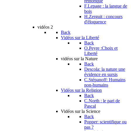
réthorique
F.Lepage : la langue de
bois
H.Zerguit : concours
d'éloquence
vidéos 2
Back
Vidéos sur la Liberté
Back
O.Peyre :Choix et
Liberté
vidéos sur la Nature
Back
Descola: la nature une
évidence en sursis
C.Stépanoff: Humains
non-humains
Vidéos sur la Religion
Back
C.North : le pari de
Pascal
Vidéos sur la Science
Back
Popper: scientifique ou
pas ?