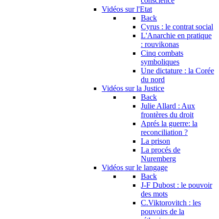
conscience
Vidéos sur l'Etat
Back
Cyrus : le contrat social
L'Anarchie en pratique
: rouvikonas
Cinq combats
symboliques
Une dictature : la Corée
du nord
Vidéos sur la Justice
Back
Julie Allard : Aux
frontères du droit
Aprés la guerre: la
reconciliation ?
La prison
La procés de
Nuremberg
Vidéos sur le langage
Back
J-F Dubost : le pouvoir
des mots
C.Viktorovitch : les
pouvoirs de la