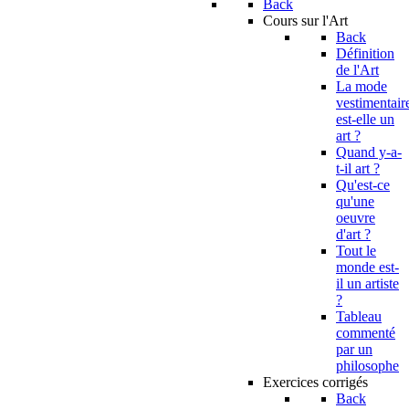
Back
Cours sur l'Art
Back
Définition
de l'Art
La mode
vestimentair
est-elle un
art ?
Quand y-a-
t-il art ?
Qu'est-ce
qu'une
oeuvre
d'art ?
Tout le
monde est-
il un artiste
?
Tableau
commenté
par un
philosophe
Exercices corrigés
Back