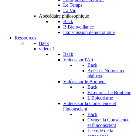
Le Temps
La Vie
Abécédaire philosophique
Back
B:Bienveillance
D:discussion démocratique
Ressources
Back
vidéos 1
Back
Vidéos sur l'Art
Back
Art :Les Nouveaux
réalistes
Vidéos sur le Bonheur
Back
F.Lenoir : Le Bonheur
L'Epicurisme
Videos sur la Conscience et
l'Inconscient
Back
Cyrus : la Conscience
et l'Inconscient
Le code de la