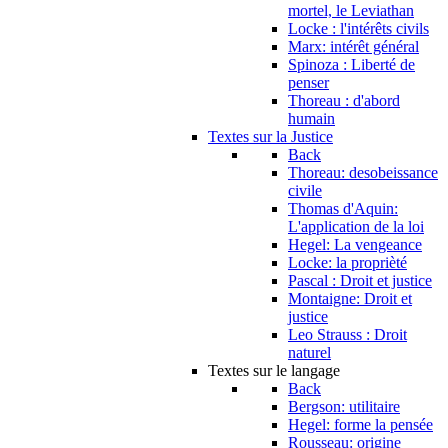
mortel, le Leviathan
Locke : l'intérêts civils
Marx: intérêt général
Spinoza : Liberté de
penser
Thoreau : d'abord
humain
Textes sur la Justice
Back
Thoreau: desobeissance
civile
Thomas d'Aquin:
L'application de la loi
Hegel: La vengeance
Locke: la proprièté
Pascal : Droit et justice
Montaigne: Droit et
justice
Leo Strauss : Droit
naturel
Textes sur le langage
Back
Bergson: utilitaire
Hegel: forme la pensée
Rousseau: origine