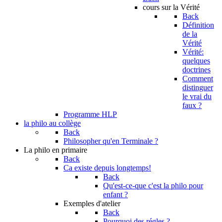
cours sur la Vérité
Back
Définition
de la
Vérité
Vérité:
quelques
doctrines
Comment
distinguer
le vrai du
faux ?
Programme HLP
la philo au collège
Back
Philosopher qu'en Terminale ?
La philo en primaire
Back
Ca existe depuis longtemps!
Back
Qu'est-ce-que c'est la philo pour
enfant ?
Exemples d'atelier
Back
Pourquoi des régles ?