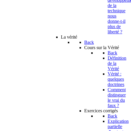
developpem
de la
technique
nous
donne-t-il
plus de
liberté ?
La vérité
Back
Cours sur la Vérité
Back
Définition
de la
Vérité
Vérité :
quelques
doctrines
Comment
distinguer
le vrai du
faux ?
Exercices corrigés
Back
Explication
partielle