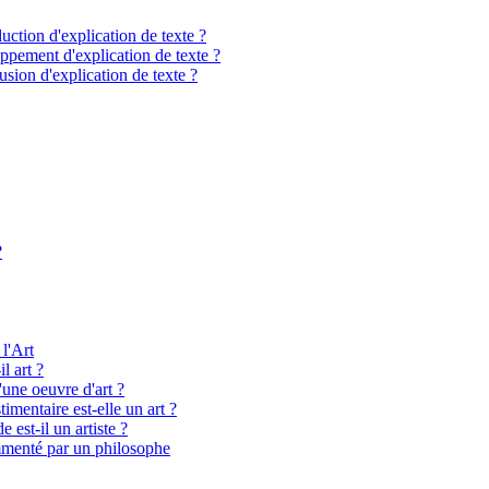
ction d'explication de texte ?
pement d'explication de texte ?
sion d'explication de texte ?
?
 l'Art
l art ?
'une oeuvre d'art ?
imentaire est-elle un art ?
 est-il un artiste ?
menté par un philosophe