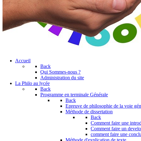
Accueil
Back
Qui Sommes-nous ?
Administration du site
La Philo au lycée
Back
Programme en terminale Générale
Back
Epreuve de philosophie de la voie gén
Méthode de dissertation
Back
Comment faire une introd
Comment faire un devel
comment faire une concl
Méthode d'explication de texte