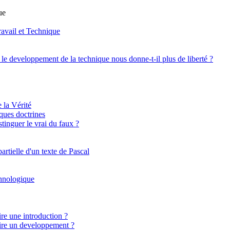
ue
ravail et Technique
: le developpement de la technique nous donne-t-il plus de liberté ?
 la Vérité
lques doctrines
inguer le vrai du faux ?
artielle d'un texte de Pascal
chnologique
e une introduction ?
re un developpement ?