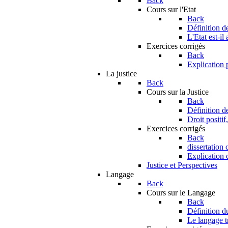
Back
Cours sur l'Etat
Back
Définition de
L'Etat est-il
Exercices corrigés
Back
Explication 
La justice
Back
Cours sur la Justice
Back
Définition de
Droit positif,
Exercices corrigés
Back
dissertation 
Explication c
Justice et Perspectives
Langage
Back
Cours sur le Langage
Back
Définition 
Le langage tr