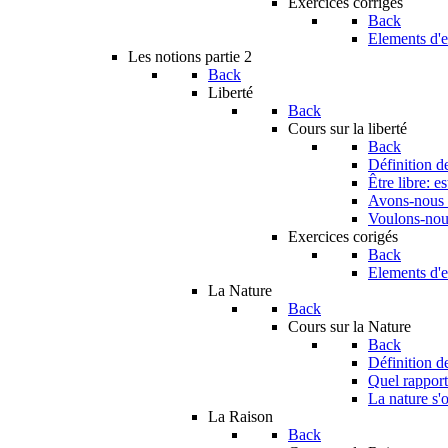
Exercices corrigés
Back
Elements d'e
Les notions partie 2
Back
Liberté
Back
Cours sur la liberté
Back
Définition de
Être libre: e
Avons-nous u
Voulons-nous
Exercices corigés
Back
Elements d'e
La Nature
Back
Cours sur la Nature
Back
Définition d
Quel rapport 
La nature s'o
La Raison
Back