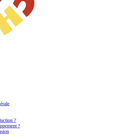
érale
uction ?
oppement ?
usion