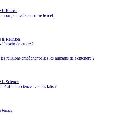
e la Raison
aison peut-elle connaître le réel
e la Religion
il besoin de croire ?
: les religions empêchent-elles les humains de s'entendre ?
e la Science
on établit la science avec les faits ?
u temps