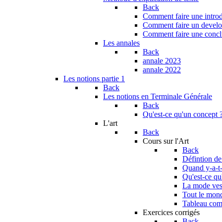
Back
Comment faire une introdu
Comment faire un develop
Comment faire une conclu
Les annales
Back
annale 2023
annale 2022
Les notions partie 1
Back
Les notions en Terminale Générale
Back
Qu'est-ce qu'un concept 
L'art
Back
Cours sur l'Art
Back
Défintion de
Quand y-a-t-i
Qu'est-ce qu
La mode vest
Tout le monde
Tableau com
Exercices corrigés
Back